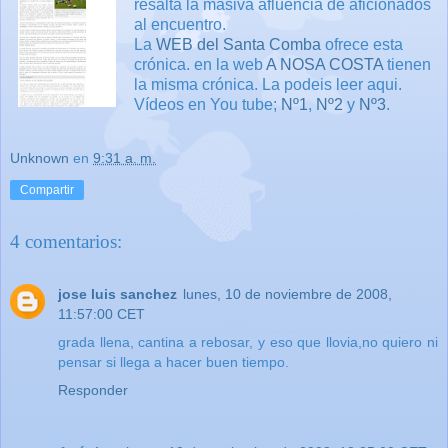
resalta la masiva afluencia de aficionados
al encuentro.
La
WEB del Santa Comba
ofrece esta
crónica. en la web
A NOSA COSTA
tienen
la misma crónica. La podeis leer aqui.
Vídeos en You tube;
Nº1
,
Nº2
y
Nº3
.
Unknown
en
9:31 a. m.
Compartir
4 comentarios:
jose luis sanchez
lunes, 10 de noviembre de 2008,
11:57:00 CET
grada llena, cantina a rebosar, y eso que llovia,no quiero ni
pensar si llega a hacer buen tiempo.
Responder