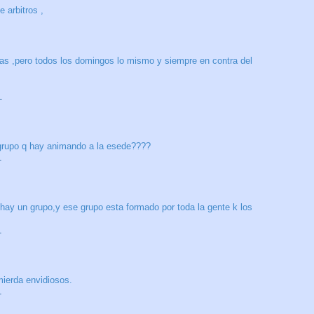
 arbitros ,
as ,pero todos los domingos lo mismo y siempre en contra del
T
 grupo q hay animando a la esede????
T
hay un grupo,y ese grupo esta formado por toda la gente k los
T
da envidiosos.
T