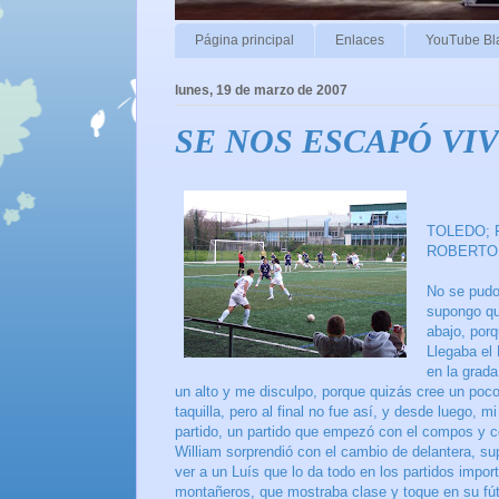
Página principal
Enlaces
YouTube Bl
lunes, 19 de marzo de 2007
SE NOS ESCAPÓ VIV
TOLEDO; F
ROBERTO,
No se pudo
supongo qu
abajo, por
Llegaba el
en la grad
un alto y me disculpo, porque quizás cree un po
taquilla, pero al final no fue así, y desde luego, 
partido, un partido que empezó con el compos y co
William sorprendió con el cambio de delantera, su
ver a un Luís que lo da todo en los partidos impo
montañeros, que mostraba clase y toque en su fútb