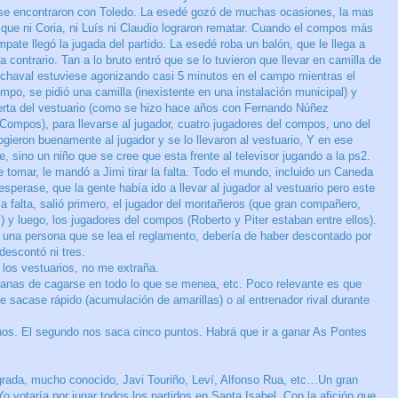
 se encontraron con Toledo. La esedé gozó de muchas ocasiones, la mas
y que ni Coria, ni Luís ni Claudio lograron rematar. Cuando el compos más
ate llegó la jugada del partido. La esedé roba un balón, que le llega a
 contrario. Tan a lo bruto entró que se lo tuvieron que llevar en camilla de
l chaval estuviese agonizando casi 5 minutos en el campo mientras el
tiempo, se pidió una camilla (inexistente en una instalación municipal) y
rta del vestuario (como se hizo hace años con Fernando Núñez
el Compos), para llevarse al jugador, cuatro jugadores del compos, uno del
ieron buenamente al jugador y se lo llevaron al vestuario, Y en ese
 sino un niño que se cree que esta frente al televisor jugando a la ps2.
 tomar, le mandó a Jimi tirar la falta. Todo el mundo, incluido un Caneda
perase, que la gente había ido a llevar al jugador al vestuario pero este
 la falta, salió primero, el jugador del montañeros (que gran compañero,
¡) y luego, los jugadores del compos (Roberto y Piter estaban entre ellos).
e una persona que se lea el reglamento, debería de haber descontado por
descontó ni tres.
a los vestuarios, no me extraña.
ganas de cagarse en todo lo que se menea, etc. Poco relevante es que
e sacase rápido (acumulación de amarillas) o al entrenador rival durante
enos. El segundo nos saca cinco puntos. Habrá que ir a ganar As Pontes
grada, mucho conocido, Javi Touriño, Leví, Alfonso Rua, etc…Un gran
o votaría por jugar todos los partidos en Santa Isabel. Con la afición que