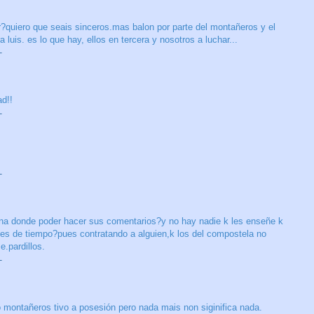
?quiero que seais sinceros.mas balon por parte del montañeros y el
uis. es lo que hay, ellos en tercera y nosotros a luchar...
T
ad!!
T
T
gina donde poder hacer sus comentarios?y no hay nadie k les enseñe k
ntes de tiempo?pues contratando a alguien,k los del compostela no
.pardillos.
T
 montañeros tivo a posesión pero nada mais non siginifica nada.