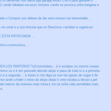
 fin deseman non había liga gallaga levan 5 ou 6 para gañarlle o
2 cando faltaban escasos minutos cando se provoca unha tangana e
ade o Compos non debera de dar esta imaxen tan lamentable...
 en xeral e a súa historia que os Directivos cambien e organicen
 ESTA PATOCHADA....
tica constructiva...
 EN LOS PARTIDOS"?xD,toncholeto....k ti estabas no mismo campo
fermo ou e k ten pensado deixalo ekipo e pasa de todo.si e a primeira
i e a segunda.....k keres k che diga.se non ten ganas de xogar k lle
on ande a foder o resto do ekipo.ekipo k onte estaba a deixar a pel
der balons da maneira mais tonta k vin na miña vida.semellaba mais
a.