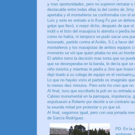
y mas oportunidades, pero no supieron rematar o
destacable entre todas ellas la del centro de Jim
apretaba y el montañeros se conformaba con el emp
Luís y este es entrado a lo Kung Fu por un defensa
golpe que llevó, o mejor dicho, después de que e
inútil o el listo del masajista lo atendía o perdía 
como no había, ni tampoco se pudo sacar una pue
lesionado, partido contra el Avilés, 5-1 a favor d
montañeros y los masajistas de ambos equipos cog
momento se vió que quien pitaba no era un hombre,
El arbitro tomo la decisión mas tonta que se puede
que se desesperaba en la banda, le decía que se es
niño insistía y mientras le pedía a Jimi que tirase
dejó tirado a su colega de equipo en el vestuario¡¡
Lo que no hayáis visto el partido os imagináis qu
lo menos diez minutos. Pero este tío creo que no 
Al final, tuvo que escoltarlo la poli en su entrada 
Cabreo monumental en la parroquia, impotencia, 
expulsasen a Roberto por decirle a un contrario qu
la seunda mitad por protestar o yo que sé.
Al final, seguimos igual, pero con una jornada m
de García Rodríguez.
PD: En la 
ambiente. Y