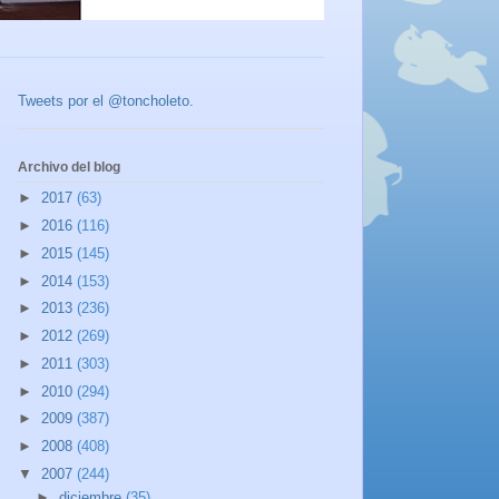
Tweets por el @toncholeto.
Archivo del blog
►
2017
(63)
►
2016
(116)
►
2015
(145)
►
2014
(153)
►
2013
(236)
►
2012
(269)
►
2011
(303)
►
2010
(294)
►
2009
(387)
►
2008
(408)
▼
2007
(244)
►
diciembre
(35)