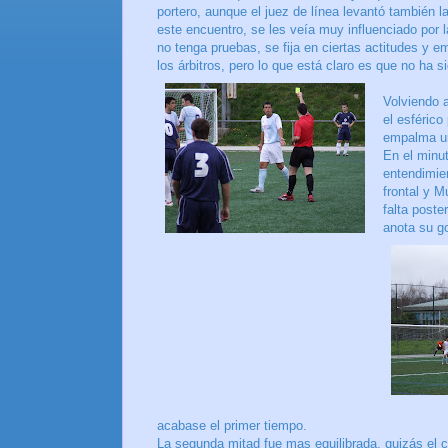
portero, aunque el juez de línea levantó también l
este encuentro, se les veía muy influenciado por 
no tenga pruebas, se fija en ciertas actitudes y e
los árbitros, pero lo que está claro es que no ha
Volviendo a
el esférico
empalma un 
En el minut
entendimie
frontal y M
falta poste
anota su go
acabase el primer tiempo.
La segunda mitad fue mas equilibrada, quizás el c