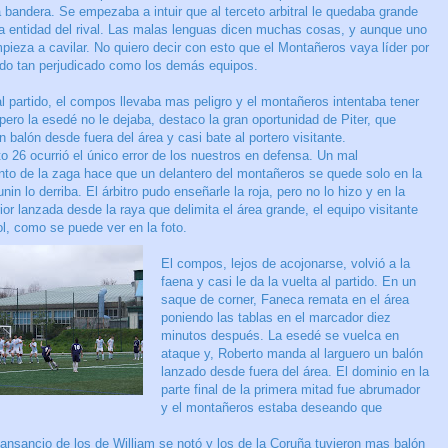
a bandera. Se empezaba a intuir que al terceto arbitral le quedaba grande
la entidad del rival. Las malas lenguas dicen muchas cosas, y aunque uno
mpieza a cavilar. No quiero decir con esto que el Montañeros vaya líder por
 sido tan perjudicado como los demás equipos.
l partido, el compos llevaba mas peligro y el montañeros intentaba tener
 pero la esedé no le dejaba, destaco la gran oportunidad de Piter, que
balón desde fuera del área y casi bate al portero visitante.
o 26 ocurrió el único error de los nuestros en defensa. Un mal
nto de la zaga hace que un delantero del montañeros se quede solo en la
unin lo derriba. El árbitro pudo enseñarle la roja, pero no lo hizo y en la
rior lanzada desde la raya que delimita el área grande, el equipo visitante
l, como se puede ver en la foto.
El compos, lejos de acojonarse, volvió a la
faena y casi le da la vuelta al partido. En un
saque de corner, Faneca remata en el área
poniendo las tablas en el marcador diez
minutos después. La esedé se vuelca en
ataque y, Roberto manda al larguero un balón
lanzado desde fuera del área. El dominio en la
parte final de la primera mitad fue abrumador
y el montañeros estaba deseando que
ansancio de los de William se notó y los de la Coruña tuvieron mas balón