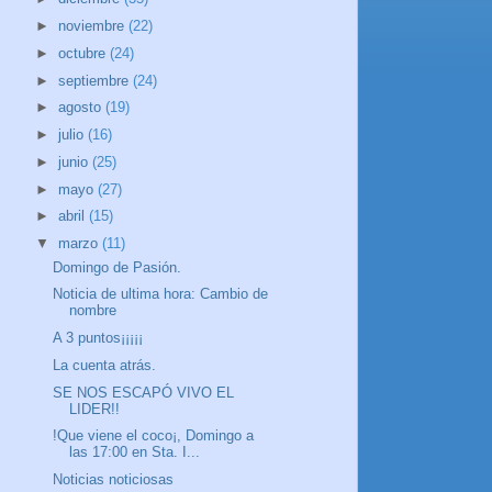
►
noviembre
(22)
►
octubre
(24)
►
septiembre
(24)
►
agosto
(19)
►
julio
(16)
►
junio
(25)
►
mayo
(27)
►
abril
(15)
▼
marzo
(11)
Domingo de Pasión.
Noticia de ultima hora: Cambio de
nombre
A 3 puntos¡¡¡¡¡
La cuenta atrás.
SE NOS ESCAPÓ VIVO EL
LIDER!!
!Que viene el coco¡, Domingo a
las 17:00 en Sta. I...
Noticias noticiosas