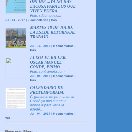
ONLINE....YA NO HAY
EXCUSA PARA LOS QUE
VIVEN FUERA.
Foto. sdcompostela
Jul - 14 - 2017 |
0 comentarios
|
Más
MARTES 18 DE JULIO.
LA ESEDE RETORNA AL
TRABAJO.
Jul - 14 - 2017 |
0 comentarios
|
Más
LLEGA EL KILLER.
OSCAR MANUEL
CONDE, PRIMO.
Foto: contrameta.com
Jul - 05 - 2017 |
0 comentarios
|
Más
CALENDARIO DE
PRETEMPORADA.
El gabinete de prensa de la
Esedé ya nos cuenta a
donde ir para ver a la
esedé...
Jul - 04 - 2017 |
0 comentarios
|
Más
Sigue este Blog¡¡¡¡¡