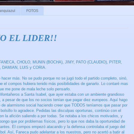
anquiazul
FOTOS
O EL LIDER!!
ANECA, CHOLO, MUNIN (BOCHA), JIMY, PATO (CLAUDIO), PITER,
 DAMIAN, LUIS y CORIA.
 hacer más. No se pudo porque no se jugó todo el partido completo, sinó,
e el compos hubiera tenido más posibilidades de ganarlo. Lo contaré mas
que me pone de mala leche solo pensarlo.
 Montañeros a Santa Isabel, que ayer estaba con un ambiente grandioso
a, a pesar de que los no socios tenían que pagar diez europeos. Aquí hago
co de alarmismo social haciendo creer que TODOS teníamos que pasar por
mi bolsillo lo agradece. Pedidas las disculpas oportunas, continúo con el
n la afición saliendo a por todas. Se notaba a los chicos motivados, y
pongo que por problemas físicos, pero lo que nos daba la oportunidad de
rtantes. El compos empezó atacando y la defensa controlaba el juego del
ol. Así, Faneca pudo adelantar a los nuestros, pero no acertó a batir al