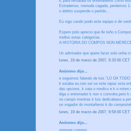
E para rematala os entendidillos como este
Estradense, menuda cagada, perdemos 1-
o árbitro suspende o partido...
Eu sigo cando podo este equipo e de verd
Espero polo aprecio que lle teño o Compos
mellos estas categorías...
A HISTORIA DO COMPOS NON MERECE
Un admirador que quere facer solo unha crí
lunes, 19 de marzo de 2007, 9:33:00 CET
Anónimo dijo...
e seguimos falando de luis."LO DA TODO
k estaba eu.non sei se este rapaz esta en
das opcions, k vaia o medico e k o miren.s
diga o entrenador k non o convoke,pero k n
no campo mentras k luis dedicabase a per
un xogador do montañeros k do compostel
lunes, 19 de marzo de 2007, 9:59:00 CET
Anónimo dijo...
siempre compos ,