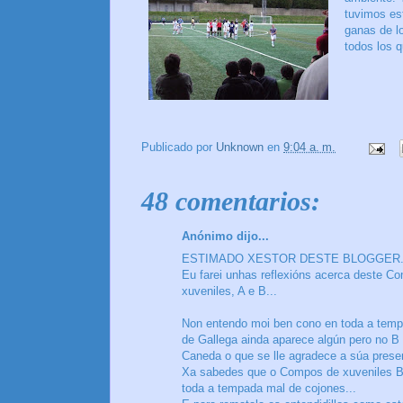
tuvimos es
ganas de lo
todos los q
Publicado por
Unknown
en
9:04 a. m.
48 comentarios:
Anónimo dijo...
ESTIMADO XESTOR DESTE BLOGGER...Ant
Eu farei unhas reflexións acerca deste C
xuveniles, A e B...
Non entendo moi ben cono en toda a tempa
de Gallega ainda aparece algún pero no 
Caneda o que se lle agradece a súa presen
Xa sabedes que o Compos de xuveniles B e
toda a tempada mal de cojones...